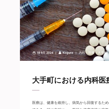
18 9月 2024
Kogure
内科
・
医療
・
大手町
大手町における内科医
医療は、健康を維持し、病気から回復するため