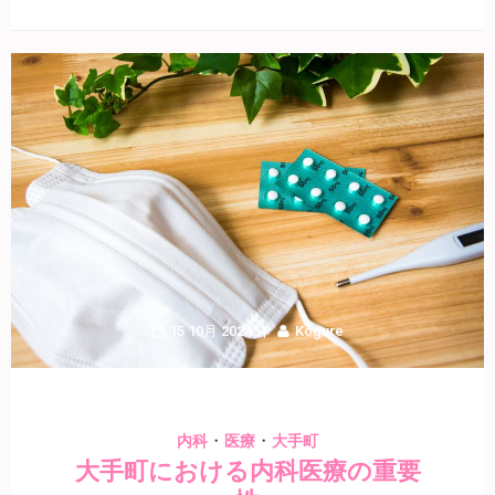
15 10月 2024
Kogure
・
・
内科
医療
大手町
大手町における内科医療の重要