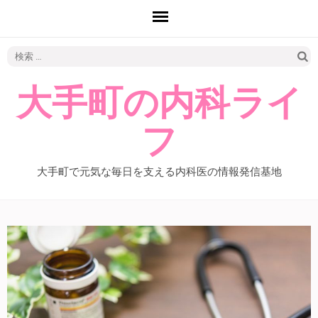
検
索:
大手町の内科ライ
フ
大手町で元気な毎日を支える内科医の情報発信基地