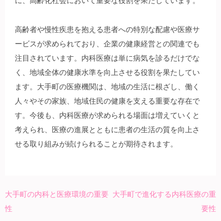
に、高齢化社会において重要な役割を果たしています。
高齢者や慢性疾患を抱える患者への特別な配慮や医療サ
ービスが求められており、企業の健康経営との関連でも
注目されています。内科医療は単に病気を診るだけでな
く、地域全体の健康水準を向上させる役割を果たしてい
ます。大手町の医療機関は、地域の生活に根ざし、働く
人々やその家族、地域住民の健康を支える重要な存在で
す。今後も、内科医療が求められる場面は増えていくと
考えられ、医療の進展とともに患者の生活の質を向上さ
せる取り組みが続けられることが期待されます。
大手町の内科と医療環境の重要
大手町で進化する内科医療の重
投
性
要性
稿