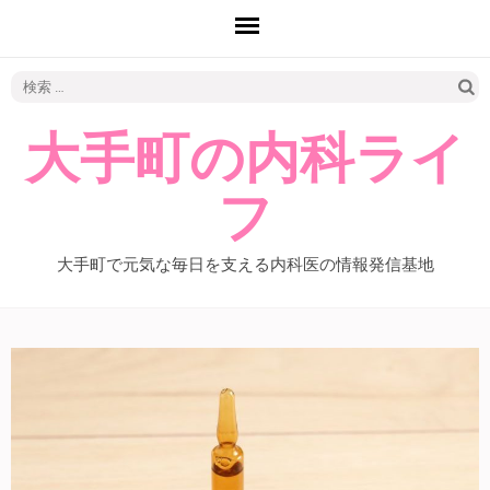
検
索:
大手町の内科ライ
フ
大手町で元気な毎日を支える内科医の情報発信基地