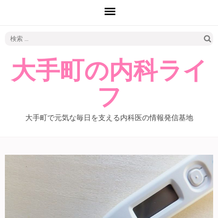
検
索:
大手町の内科ライ
フ
大手町で元気な毎日を支える内科医の情報発信基地