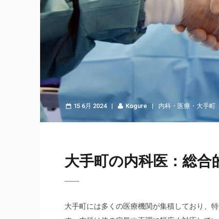
15 6月 2024
Kogure
内科
・
医療
・
大手町
大手町の内科医：総合
大手町には多くの医療機関が集積しており、特