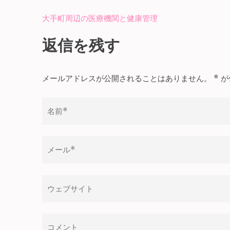
大手町周辺の医療機関と健康管理
投
稿
返信を残す
ナ
ビ
メールアドレスが公開されることはありません。
*
が
ゲ
ー
シ
ョ
ン