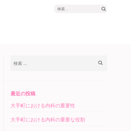
検
フ
索:
検
索:
最近の投稿
大手町における内科の重要性
大手町における内科の重要な役割