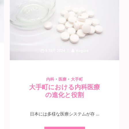
3 10月 2024
Kogure
・
・
内科
医療
大手町
大手町における内科医療
の進化と役割
日本には多様な医療システムが存 …