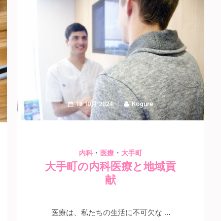
18 10月 2024
Kogure
・
・
内科
医療
大手町
大手町の内科医療と地域貢
献
医療は、私たちの生活に不可欠な …