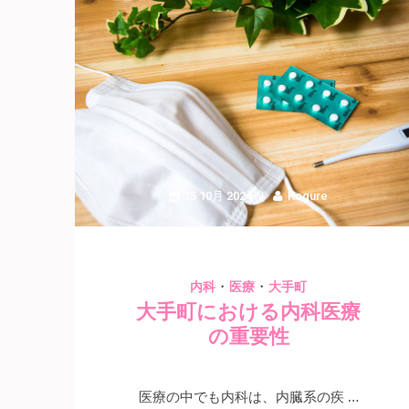
15 10月 2024
Kogure
・
・
内科
医療
大手町
大手町における内科医療
の重要性
医療の中でも内科は、内臓系の疾 …