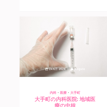
24 6月 2024
Kogure
・
・
内科
医療
大手町
大手町の内科医院: 地域医
療の中核